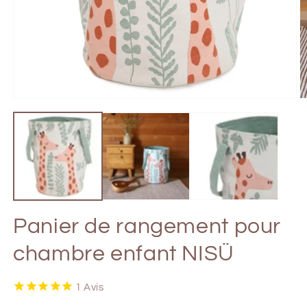
Ouvrir
Ou
le
le
média
m
1
2
dans
d
une
u
fenêtre
fe
modale
m
Panier de rangement pour
chambre enfant NISÜ
1
Avis