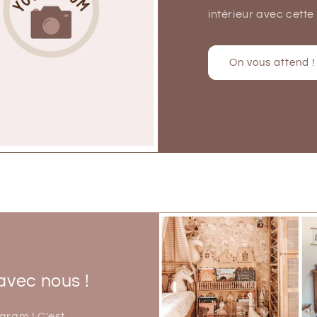
intérieur avec cette
On vous attend !
avec nous !
gram ! C'est