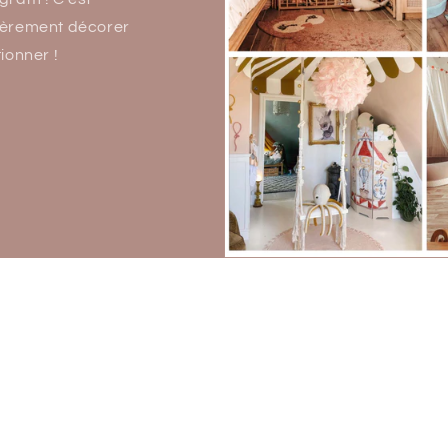
 fièrement décorer
ionner !