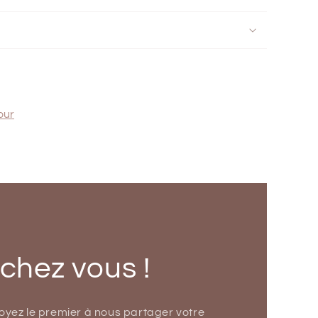
our
 chez vous !
soyez le premier à nous partager votre