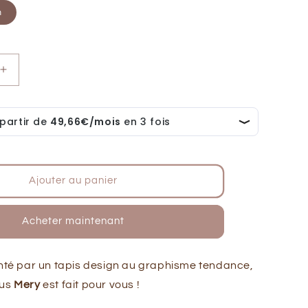
m
Augmenter
la
quantité
de
Tapis
chambre
enfant
arc
Ajouter au panier
en
ciel
MERY
Acheter maintenant
L
enté par un tapis design au graphisme tendance,
lus
Mery
est fait pour vous !