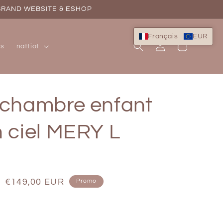
 BRAND WEBSITE & ESHOP
Français
EUR
Connexion
Panier
ns
nattiot
 chambre enfant
n ciel MERY L
Prix
€149,00 EUR
Promo
soldé