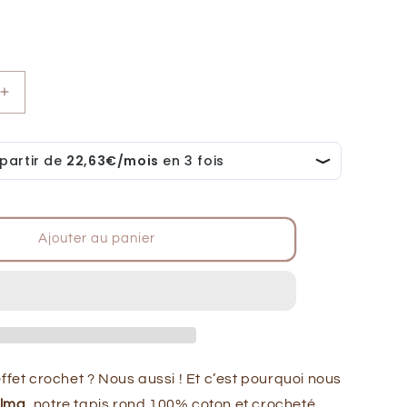
Augmenter
la
quantité
de
Tapis
chambre
enfant
crochet
Ajouter au panier
ALMA
ECRU
ffet crochet ? Nous aussi ! Et c’est pourquoi nous
lma
, notre tapis rond 100% coton et crocheté