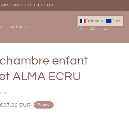
 BRAND WEBSITE & ESHOP
Français
EUR
Connexion
Panier
ns
nattiot
 chambre enfant
het ALMA ECRU
vis
Prix
€67,90 EUR
Promo
soldé