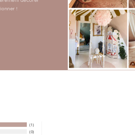
 fièrement décorer
ionner !
1
0