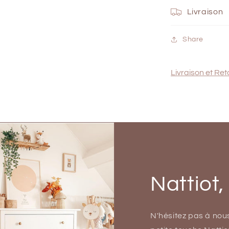
Livraison
Share
Livraison et Ret
Nattiot,
N'hésitez pas à nou