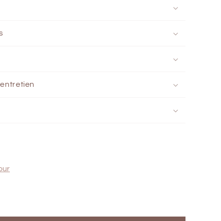
s
'entretien
our