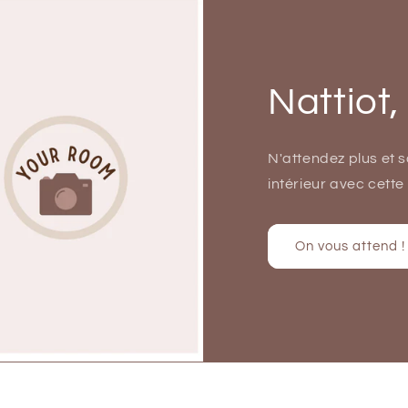
Nattiot,
N'attendez plus et 
intérieur avec cette
On vous attend !