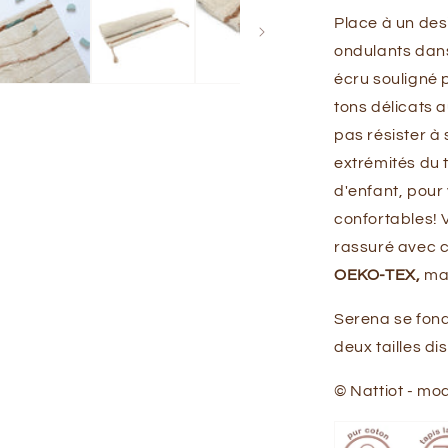
Place à un de
ondulants dans
écru souligné 
tons délicats 
pas résister à
extrémités du 
d'enfant, pour
confortables! V
rassuré avec c
OEKO-TEX,
mai
Serena se fond
deux tailles di
© Nattiot - mo