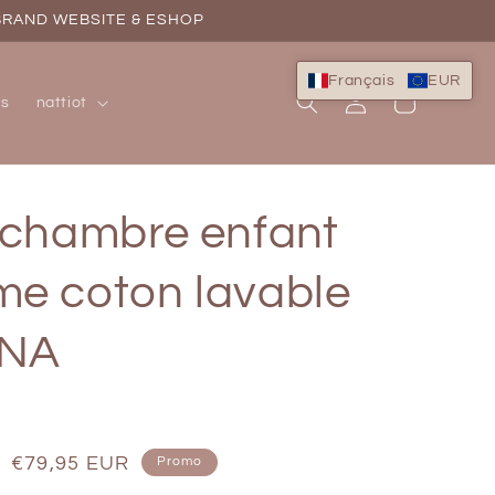
 BRAND WEBSITE & ESHOP
Français
EUR
Connexion
Panier
ns
nattiot
 chambre enfant
e coton lavable
NA
Prix
€79,95 EUR
Promo
soldé