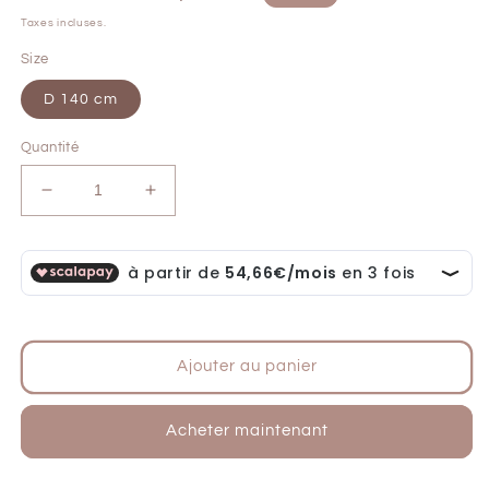
habituel
soldé
Taxes incluses.
Size
D 140 cm
Quantité
Réduire
Augmenter
la
la
quantité
quantité
de
de
Tapis
Tapis
rond
rond
laine
laine
feutrée
feutrée
Ajouter au panier
NEETHU
NEETHU
NATUREL
NATUREL
M
M
Acheter maintenant