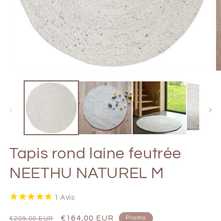
Ouvrir
Ou
le
le
média
m
1
2
dans
d
une
u
fenêtre
fe
modale
m
Tapis rond laine feutrée
NEETHU NATUREL M
1
Avis
Prix
Prix
€164,00 EUR
Promo
€209,00 EUR