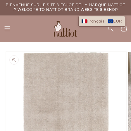
et
BIENVENUE SUR LE SITE & ESHOP DE LA MARQUE NATTIOT
passer
// WELCOME TO NATTIOT BRAND WEBSITE & ESHOP
au
contenu
Français
EUR
Panier
Passer aux
informations
produits