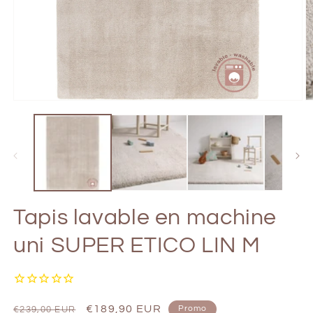
Ouvrir
Ou
le
le
média
m
1
2
dans
d
une
u
fenêtre
fe
modale
m
Tapis lavable en machine
uni SUPER ETICO LIN M
Prix
Prix
€189,90 EUR
Promo
€239,00 EUR