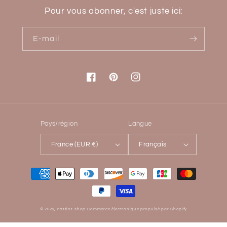
Pour vous abonner, c'est juste ici:
E-mail
Facebook
Pinterest
Instagram
Pays/région
Langue
France (EUR €)
Français
Moyens
de
paiement
© 2026,
nattiot-shop
Commerce électronique propulsé par Shopify